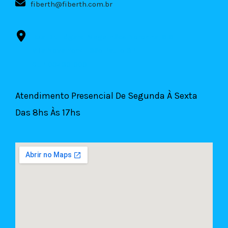
fiberth@fiberth.com.br
Rua Dr. Edgard Magalhães Noronha, 619
Vila Nova York - São Paulo-SP
CEP 03480-000
Atendimento Presencial De Segunda À Sexta
Das 8hs Às 17hs