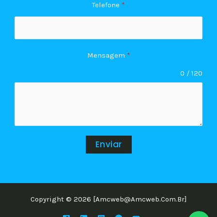
Telefone
*
Mensagem
*
0 / 120
Enviar
Copyright © 2026 [amcweb@amcweb.com.br]