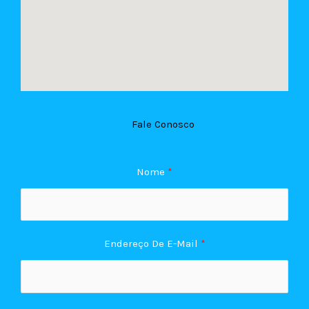
Fale Conosco
Nome
*
Endereço De E-Mail
*